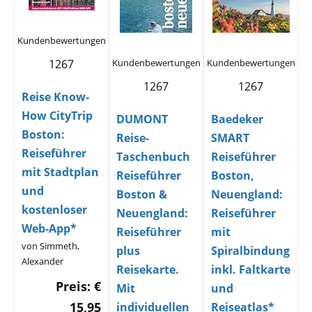
Kundenbewertungen
1267
Kundenbewertungen
Kundenbewertungen
1267
1267
Reise Know-
How CityTrip
DUMONT
Baedeker
Boston:
Reise-
SMART
Reiseführer
Taschenbuch
Reiseführer
mit Stadtplan
Reiseführer
Boston,
und
Boston &
Neuengland:
kostenloser
Neuengland:
Reiseführer
Web-App*
Reiseführer
mit
von Simmeth,
plus
Spiralbindung
Alexander
Reisekarte.
inkl. Faltkarte
Preis: €
Mit
und
15,95
individuellen
Reiseatlas*